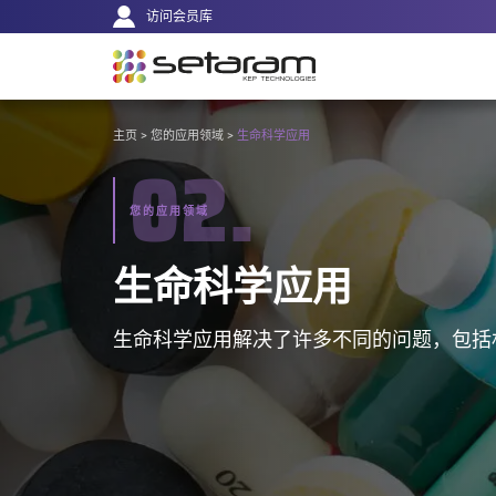
主
Cookie管理面板
前往内容
前往导航
访问会员库
导
航
VOUS
主页
>
您的应用领域
>
生命科学应用
02.
ÊTES
ICI :
您的应用领域
生命科学应用
生命科学应用解决了许多不同的问题，包括