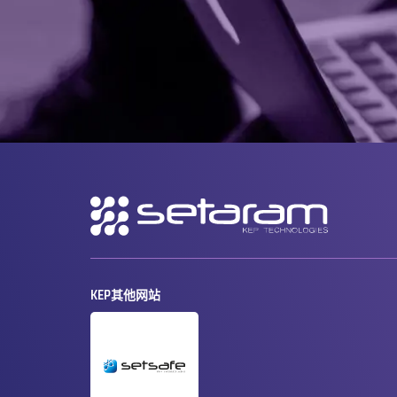
二
级
导
航
KEP其他网站