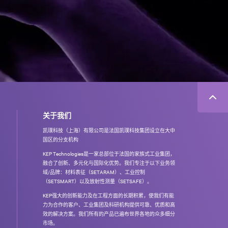
关于我们
凯璞科技（上海）有限公司是法国凯璞科技集团设立在大中
国区的分支机构
KEP Technologies是一家总部位于法国的家族式工业集团，
融合了创新、多元化与国际化优势。我们专注于以下业务领
域/品牌：材料表征（SETARAM）、工业控制
（SETSMART）以及放射性测量（SETSAFE）。
KEP强大的创新能力及在工程方面的长期积累，使我们有能
力为合作的客户、工业集团及科研机构提供可靠、优质和高
效的解决方案。我们所有的产品已遍布世界各地的众多细分
市场。