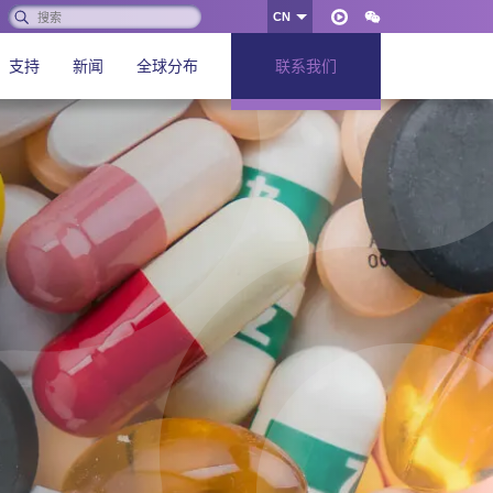
搜
CN
好
索:
Youku
WeChat
的
支持
新闻
全球分布
联系我们