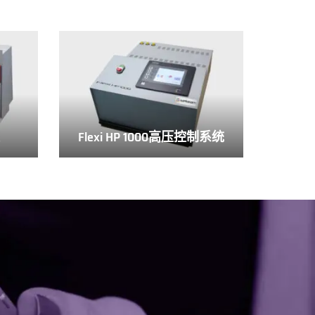
仪
Flexi HP 1000高压控制系统
Flexi
HP
1000
高
压
控
制
系
统