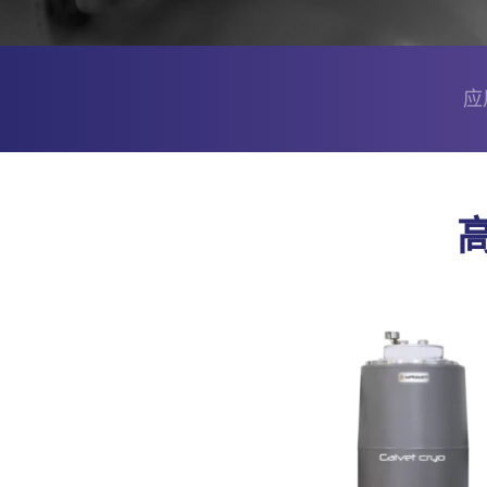
子
菜
单
应