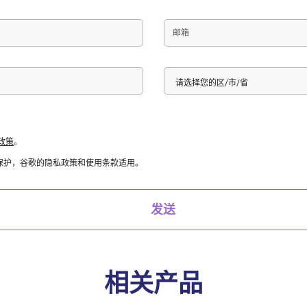
邮
箱
國
选
家
择
地
区
（区/
市/
政策
。
省）
HA保护，谷歌的隐私政策和使用条款适用。
发送
相关产品