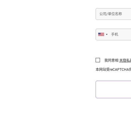
公
司/
单
位
手
名
机
称
我同意相
关隐私
本网站受reCAPTC