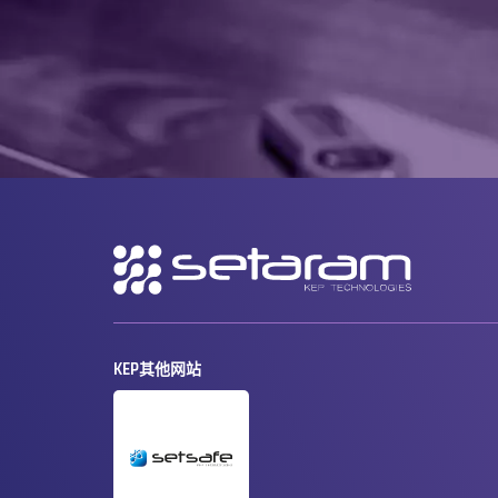
二
级
导
航
KEP其他网站