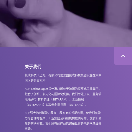
关于我们
凯璞科技（上海）有限公司是法国凯璞科技集团设立在大中
国区的分支机构
KEP Technologies是一家总部位于法国的家族式工业集团，
融合了创新、多元化与国际化优势。我们专注于以下业务领
域/品牌：材料表征（SETARAM）、工业控制
（SETSMART）以及放射性测量（SETSAFE）。
KEP强大的创新能力及在工程方面的长期积累，使我们有能
力为合作的客户、工业集团及科研机构提供可靠、优质和高
效的解决方案。我们所有的产品已遍布世界各地的众多细分
市场。