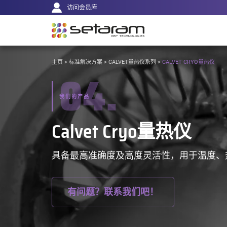
主
Cookie管理面板
前往内容
前往导航
访问会员库
导
航
VOUS
主页
>
标准解决方案
>
CALVET量热仪系列
>
CALVET CRYO量热仪
04.
ÊTES
ICI :
我们的产品
Calvet Cryo量热仪
具备最高准确度及高度灵活性，用于温度、
有问题？联系我们吧！